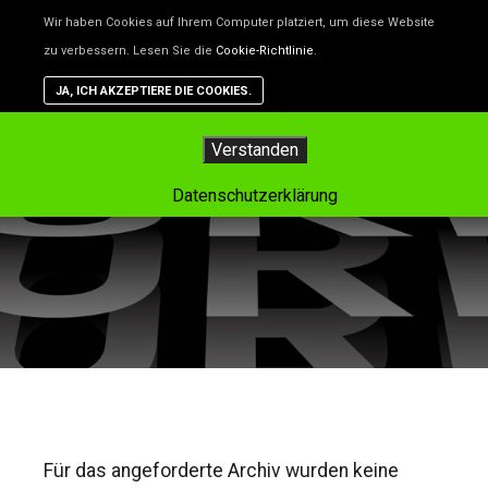
Unsere Website benutzt Cookies – das sind kleine Dateien, d
Wir haben Cookies auf Ihrem Computer platziert, um diese Website
helfen, die Website besser zu machen. Wenn du nicht willst,
zu verbessern. Lesen Sie die
Cookie-Richtlinie
.
dass Cookies gespeichert werden, kannst du das in deinem
Browser einstellen. Aber dann funktioniert vielleicht nicht alle
JA, ICH AKZEPTIERE DIE COOKIES.
auf der Website so, wie es soll.
Hauptm
Verstanden
Tag-Archiv:
Studien
Datenschutzerklärung
Für das angeforderte Archiv wurden keine