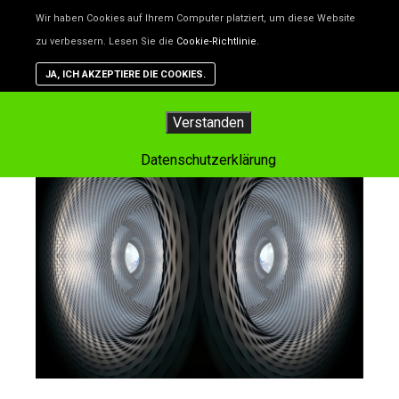
Unsere Website benutzt Cookies – das sind kleine Dateien, d
Wir haben Cookies auf Ihrem Computer platziert, um diese Website
helfen, die Website besser zu machen. Wenn du nicht willst,
zu verbessern. Lesen Sie die
Cookie-Richtlinie
.
dass Cookies gespeichert werden, kannst du das in deinem
Browser einstellen. Aber dann funktioniert vielleicht nicht alle
JA, ICH AKZEPTIERE DIE COOKIES.
auf der Website so, wie es soll.
Hauptm
Verstanden
Datenschutzerklärung