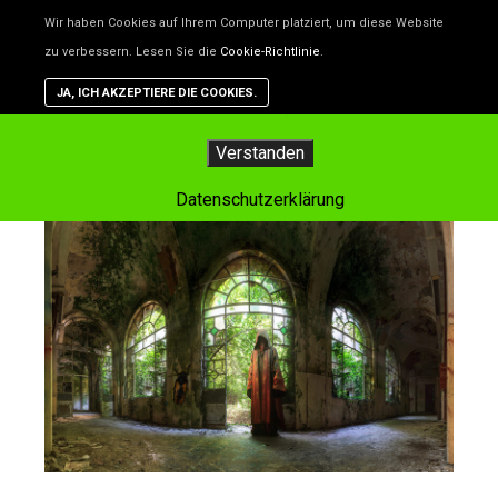
Unsere Website benutzt Cookies – das sind kleine Dateien, d
Wir haben Cookies auf Ihrem Computer platziert, um diese Website
helfen, die Website besser zu machen. Wenn du nicht willst,
zu verbessern. Lesen Sie die
Cookie-Richtlinie
.
dass Cookies gespeichert werden, kannst du das in deinem
Browser einstellen. Aber dann funktioniert vielleicht nicht alle
JA, ICH AKZEPTIERE DIE COOKIES.
auf der Website so, wie es soll.
Hauptm
Verstanden
Datenschutzerklärung