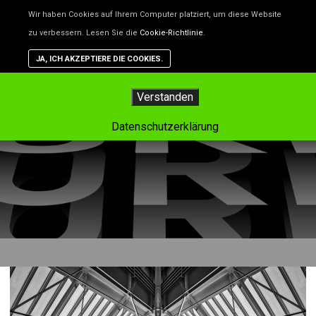
Unsere Website benutzt Cookies – das sind kleine Dateien, d
Wir haben Cookies auf Ihrem Computer platziert, um diese Website
helfen, die Website besser zu machen. Wenn du nicht willst,
zu verbessern. Lesen Sie die
Cookie-Richtlinie
.
dass Cookies gespeichert werden, kannst du das in deinem
Browser einstellen. Aber dann funktioniert vielleicht nicht alle
JA, ICH AKZEPTIERE DIE COOKIES.
auf der Website so, wie es soll.
Hauptm
Verstanden
Tag-Archiv:
architecture
Datenschutzerklärung