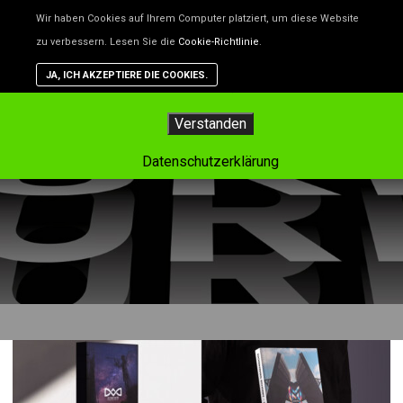
Unsere Website benutzt Cookies – das sind kleine Dateien, d
Wir haben Cookies auf Ihrem Computer platziert, um diese Website
helfen, die Website besser zu machen. Wenn du nicht willst,
zu verbessern. Lesen Sie die
Cookie-Richtlinie
.
dass Cookies gespeichert werden, kannst du das in deinem
Browser einstellen. Aber dann funktioniert vielleicht nicht alle
JA, ICH AKZEPTIERE DIE COOKIES.
auf der Website so, wie es soll.
Hauptm
Verstanden
Tag-Archiv:
ausstellung
Datenschutzerklärung