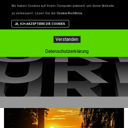
Unsere Website benutzt Cookies – das sind kleine Dateien, d
Wir haben Cookies auf Ihrem Computer platziert, um diese Website
helfen, die Website besser zu machen. Wenn du nicht willst,
zu verbessern. Lesen Sie die
Cookie-Richtlinie
.
dass Cookies gespeichert werden, kannst du das in deinem
Browser einstellen. Aber dann funktioniert vielleicht nicht alle
JA, ICH AKZEPTIERE DIE COOKIES.
auf der Website so, wie es soll.
Hauptm
Verstanden
Tag-Archiv:
butterfly
Datenschutzerklärung