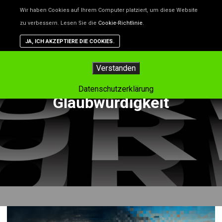
Unsere Website benutzt Cookies – das sind kleine Dateien, d
Wir haben Cookies auf Ihrem Computer platziert, um diese Website
helfen, die Website besser zu machen. Wenn du nicht willst,
zu verbessern. Lesen Sie die
Cookie-Richtlinie
.
dass Cookies gespeichert werden, kannst du das in deinem
Browser einstellen. Aber dann funktioniert vielleicht nicht alle
JA, ICH AKZEPTIERE DIE COOKIES.
auf der Website so, wie es soll.
Hauptm
Verstanden
Tag-Archiv:
Datenschutzerklärung
Glaubwürdigkeit