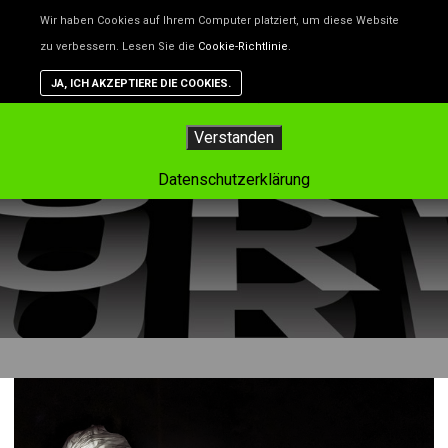
Unsere Website benutzt Cookies – das sind kleine Dateien, d
Wir haben Cookies auf Ihrem Computer platziert, um diese Website
helfen, die Website besser zu machen. Wenn du nicht willst,
zu verbessern. Lesen Sie die
Cookie-Richtlinie
.
dass Cookies gespeichert werden, kannst du das in deinem
Browser einstellen. Aber dann funktioniert vielleicht nicht alle
JA, ICH AKZEPTIERE DIE COOKIES.
auf der Website so, wie es soll.
Hauptm
Verstanden
Tag-Archiv:
lenzerheide
Datenschutzerklärung