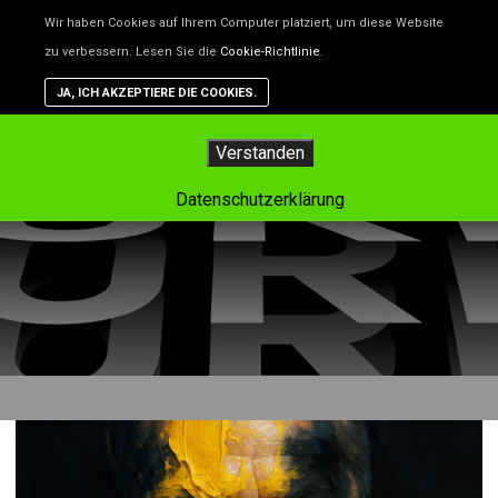
Unsere Website benutzt Cookies – das sind kleine Dateien, d
Wir haben Cookies auf Ihrem Computer platziert, um diese Website
helfen, die Website besser zu machen. Wenn du nicht willst,
zu verbessern. Lesen Sie die
Cookie-Richtlinie
.
dass Cookies gespeichert werden, kannst du das in deinem
Browser einstellen. Aber dann funktioniert vielleicht nicht alle
JA, ICH AKZEPTIERE DIE COOKIES.
auf der Website so, wie es soll.
Hauptm
Verstanden
Tag-Archiv:
news
Datenschutzerklärung