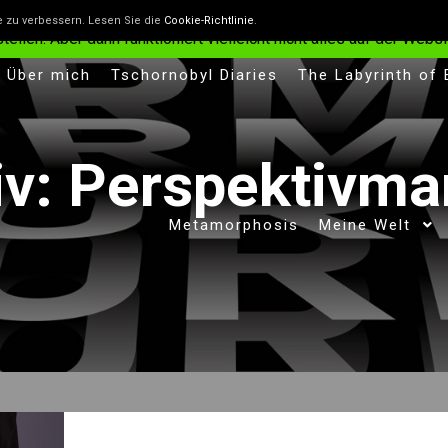
n, die helfen, die Website besser zu machen. Wenn du nicht will
e zu verbessern. Lesen Sie die
Cookie-Richtlinie
.
len. Aber dann funktioniert vielleicht nicht alles auf der Websit
Über mich
Tschornobyl Diaries
The Labyrinth of
iv:
Perspektivman
Metamorphosis
Meine Welt