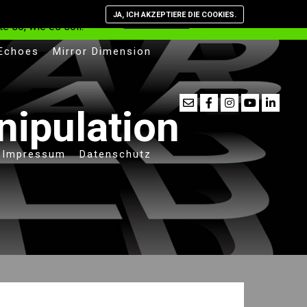
st, dass Cookies
JA, ICH AKZEPTIERE DIE COOKIES.
Verstanden
Datenschutzerkläru
e so, wie es soll.
 Echoes
Mirror Dimension
ipulation
Impressum
Datenschutz