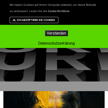
Unsere Website benutzt Cookies – das sind kleine Dateien, d
Wir haben Cookies auf Ihrem Computer platziert, um diese Website
helfen, die Website besser zu machen. Wenn du nicht willst,
zu verbessern. Lesen Sie die
Cookie-Richtlinie
.
dass Cookies gespeichert werden, kannst du das in deinem
Browser einstellen. Aber dann funktioniert vielleicht nicht alle
JA, ICH AKZEPTIERE DIE COOKIES.
auf der Website so, wie es soll.
Hauptm
Verstanden
Tag-Archiv:
preise
Datenschutzerklärung