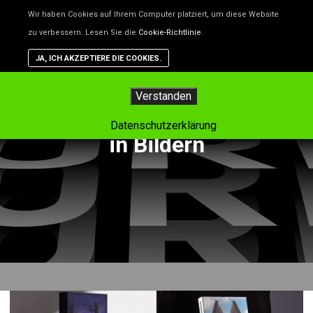
Unsere Website benutzt Cookies – das sind kleine Dateien, d
Wir haben Cookies auf Ihrem Computer platziert, um diese Website
helfen, die Website besser zu machen. Wenn du nicht willst,
zu verbessern. Lesen Sie die
Cookie-Richtlinie
.
dass Cookies gespeichert werden, kannst du das in deinem
Browser einstellen. Aber dann funktioniert vielleicht nicht alle
JA, ICH AKZEPTIERE DIE COOKIES.
auf der Website so, wie es soll.
Hauptm
Verstanden
Tag-Archiv:
Storytelling
Datenschutzerklärung
in Bildern