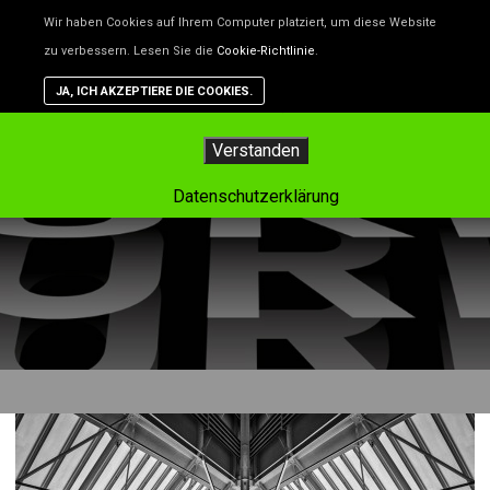
Unsere Website benutzt Cookies – das sind kleine Dateien, d
Wir haben Cookies auf Ihrem Computer platziert, um diese Website
helfen, die Website besser zu machen. Wenn du nicht willst,
zu verbessern. Lesen Sie die
Cookie-Richtlinie
.
dass Cookies gespeichert werden, kannst du das in deinem
Browser einstellen. Aber dann funktioniert vielleicht nicht alle
JA, ICH AKZEPTIERE DIE COOKIES.
auf der Website so, wie es soll.
Hauptm
Verstanden
Tag-Archiv:
vidadukt
Datenschutzerklärung