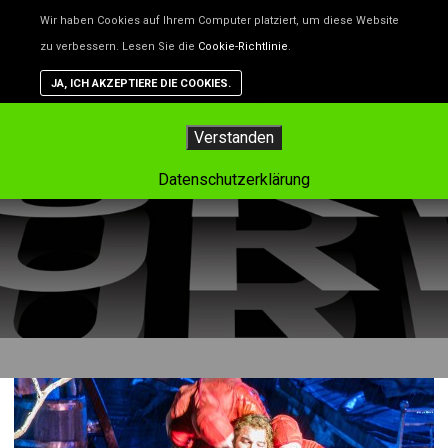
Unsere Website benutzt Cookies – das sind kleine Dateien, d
Wir haben Cookies auf Ihrem Computer platziert, um diese Website
helfen, die Website besser zu machen. Wenn du nicht willst,
zu verbessern. Lesen Sie die
Cookie-Richtlinie
.
dass Cookies gespeichert werden, kannst du das in deinem
Browser einstellen. Aber dann funktioniert vielleicht nicht alle
JA, ICH AKZEPTIERE DIE COOKIES.
auf der Website so, wie es soll.
Hauptm
Verstanden
Tag-Archiv:
bodensee
Datenschutzerklärung