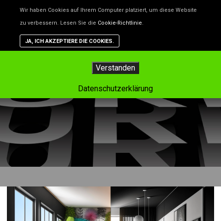
Unsere Website benutzt Cookies – das sind kleine Dateien, d
Wir haben Cookies auf Ihrem Computer platziert, um diese Website
helfen, die Website besser zu machen. Wenn du nicht willst,
zu verbessern. Lesen Sie die
Cookie-Richtlinie
.
dass Cookies gespeichert werden, kannst du das in deinem
Browser einstellen. Aber dann funktioniert vielleicht nicht alle
JA, ICH AKZEPTIERE DIE COOKIES.
auf der Website so, wie es soll.
Hauptm
Verstanden
Tag-Archiv:
farbe
Datenschutzerklärung