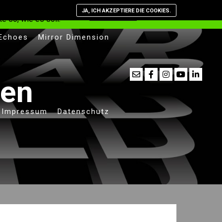
st, dass Cookies
JA, ICH AKZEPTIERE DIE COOKIES.
Verstanden
Datenschutzerkläru
e so, wie es soll.
 Echoes
Mirror Dimension
ten
Impressum
Datenschutz