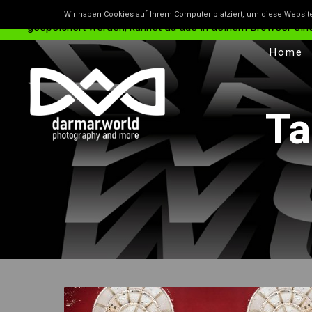
Unsere Website benutzt Cookies – das sind kleine Dateie
Wir haben Cookies auf Ihrem Computer platziert, um diese Websit
gespeichert werden, kannst du das in deinem Browser einstel
Home
Ta