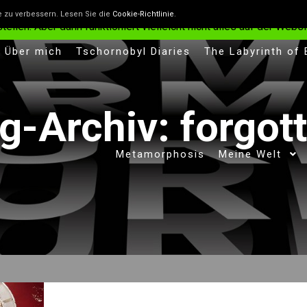
n, die helfen, die Website besser zu machen. Wenn du nicht will
e zu verbessern. Lesen Sie die
Cookie-Richtlinie
.
len. Aber dann funktioniert vielleicht nicht alles auf der Websit
Über mich
Tschornobyl Diaries
The Labyrinth of
g-Archiv:
forgot
Metamorphosis
Meine Welt