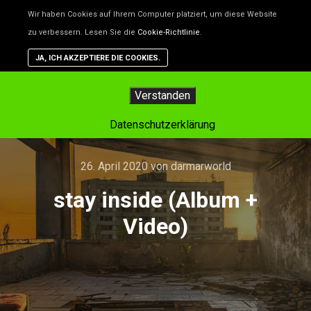
Unsere Website benutzt Cookies – das sind kleine Dateien, d
Wir haben Cookies auf Ihrem Computer platziert, um diese Website
helfen, die Website besser zu machen. Wenn du nicht willst,
zu verbessern. Lesen Sie die
Cookie-Richtlinie
.
dass Cookies gespeichert werden, kannst du das in deinem
Browser einstellen. Aber dann funktioniert vielleicht nicht alle
JA, ICH AKZEPTIERE DIE COOKIES.
auf der Website so, wie es soll.
Hauptm
Verstanden
Datenschutzerklärung
26. April 2020
von
darmarworld
stay inside (Album +
Video)