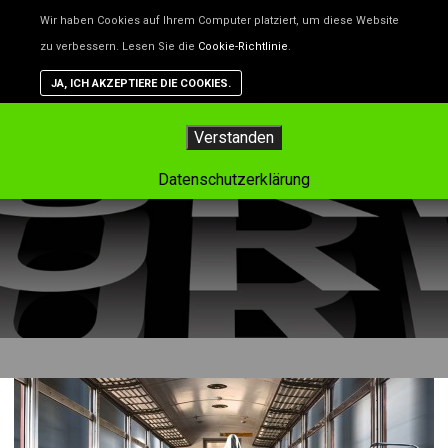
Unsere Website benutzt Cookies – das sind kleine Dateien, d
Wir haben Cookies auf Ihrem Computer platziert, um diese Website
helfen, die Website besser zu machen. Wenn du nicht willst,
zu verbessern. Lesen Sie die
Cookie-Richtlinie
.
dass Cookies gespeichert werden, kannst du das in deinem
Browser einstellen. Aber dann funktioniert vielleicht nicht alle
JA, ICH AKZEPTIERE DIE COOKIES.
auf der Website so, wie es soll.
Hauptm
Verstanden
Tag-Archiv:
ghost
Datenschutzerklärung