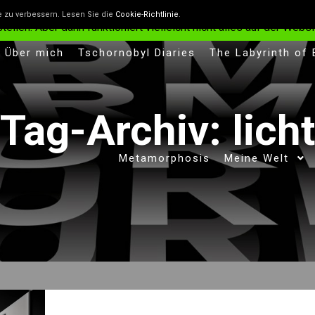
n, die helfen, die Website besser zu machen. Wenn du nicht will
e zu verbessern. Lesen Sie die
Cookie-Richtlinie
.
len. Aber dann funktioniert vielleicht nicht alles auf der Websit
Über mich
Tschornobyl Diaries
The Labyrinth of
Tag-Archiv:
licht
Metamorphosis
Meine Welt