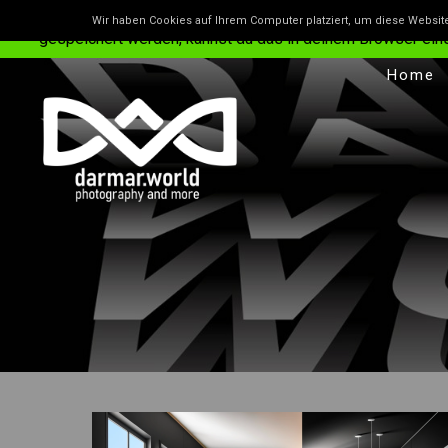
Unsere Website benutzt Cookies – das sind kleine Dateie
Wir haben Cookies auf Ihrem Computer platziert, um diese Websit
gespeichert werden, kannst du das in deinem Browser einstel
Home