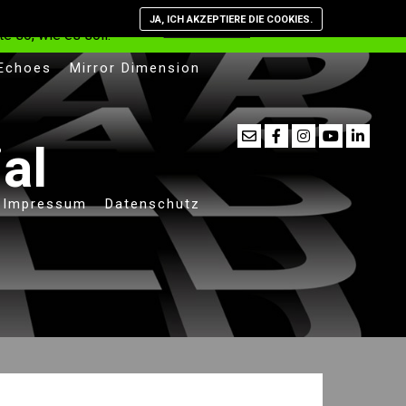
st, dass Cookies
JA, ICH AKZEPTIERE DIE COOKIES.
Verstanden
Datenschutzerkläru
e so, wie es soll.
 Echoes
Mirror Dimension
ial
Impressum
Datenschutz