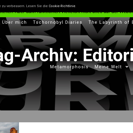
n, die helfen, die Website besser zu machen. Wenn du nicht will
e zu verbessern. Lesen Sie die
Cookie-Richtlinie
.
len. Aber dann funktioniert vielleicht nicht alles auf der Websit
Über mich
Tschornobyl Diaries
The Labyrinth of
ag-Archiv:
Editor
Metamorphosis
Meine Welt