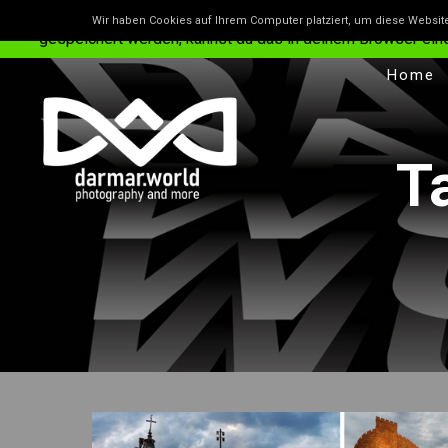
Unsere Website benutzt Cookies – das sind kleine Dateie
Wir haben Cookies auf Ihrem Computer platziert, um diese Websit
gespeichert werden, kannst du das in deinem Browser einstel
Home
T