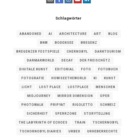
Schlagwörter
ABANDONED
AI
ARCHITECTURE
ART
BLOG
BNW
BODENSEE
BREGENZ
BREGENZER FESTSPIELE
CHERNOBYL
DARKTOURISM
DARMARWORLD
DECAY
DER FREISCHÜTZ
DIGITALE KUNST
EDITORIAL
FOTO
FOTOBUCH
FOTOGRAFIE
HOWISEETHEWORLD
KI
KUNST
LICHT
LOST PLACE
LOSTPLACE
MENSCHEN
MIDJOURNEY
MIRROR DIMENSION
OPER
PHOTOWALK
PRIPYAT
RIGOLETTO
SCHWEIZ
SICHERHEIT
SPERRZONE
STORYTELLING
THE LABYRINTH OF ECHOES
TRAIN
TSCHERNOBYL
TSCHORNOBYL DIARIES
URBEX
URHEBERRECHTE