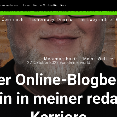
n, die helfen, die Website besser zu machen. Wenn du nicht will
e zu verbessern. Lesen Sie die
Cookie-Richtlinie
.
len. Aber dann funktioniert vielleicht nicht alles auf der Websit
Über mich
Tschornobyl Diaries
The Labyrinth of
Metamorphosis
Meine Welt
27. Oktober 2023
von
darmarworld
er Online-Blogbei
in in meiner reda