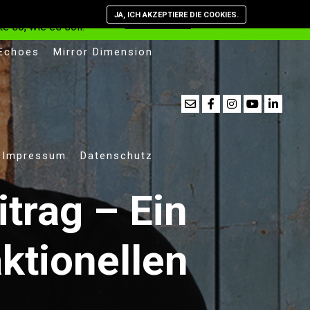
st, dass Cookies
JA, ICH AKZEPTIERE DIE COOKIES.
Verstanden
Datenschutzerkläru
e so, wie es soll.
 Echoes
Mirror Dimension
Impressum
Datenschutz
trag – Ein
ktionellen