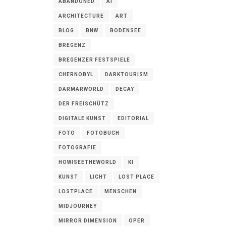
ABANDONED
AI
ARCHITECTURE
ART
BLOG
BNW
BODENSEE
BREGENZ
BREGENZER FESTSPIELE
CHERNOBYL
DARKTOURISM
DARMARWORLD
DECAY
DER FREISCHÜTZ
DIGITALE KUNST
EDITORIAL
FOTO
FOTOBUCH
FOTOGRAFIE
HOWISEETHEWORLD
KI
KUNST
LICHT
LOST PLACE
LOSTPLACE
MENSCHEN
MIDJOURNEY
MIRROR DIMENSION
OPER