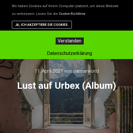
Unsere Website benutzt Cookies – das sind kleine Dateien, d
Wir haben Cookies auf Ihrem Computer platziert, um diese Website
helfen, die Website besser zu machen. Wenn du nicht willst,
zu verbessern. Lesen Sie die
Cookie-Richtlinie
.
dass Cookies gespeichert werden, kannst du das in deinem
Browser einstellen. Aber dann funktioniert vielleicht nicht alle
JA, ICH AKZEPTIERE DIE COOKIES.
auf der Website so, wie es soll.
Hauptm
Verstanden
Datenschutzerklärung
11. April 2021
von
darmarworld
Lust auf Urbex (Album)