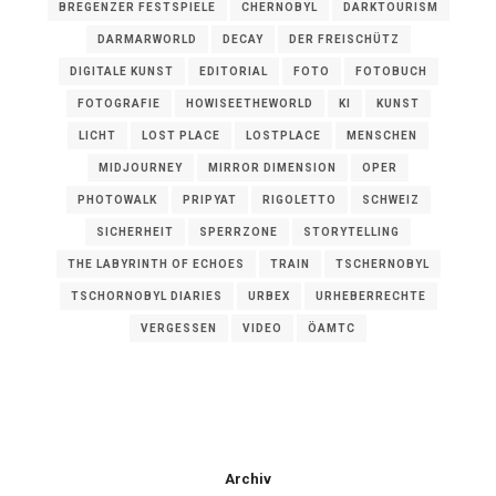
BREGENZER FESTSPIELE
CHERNOBYL
DARKTOURISM
DARMARWORLD
DECAY
DER FREISCHÜTZ
DIGITALE KUNST
EDITORIAL
FOTO
FOTOBUCH
FOTOGRAFIE
HOWISEETHEWORLD
KI
KUNST
LICHT
LOST PLACE
LOSTPLACE
MENSCHEN
MIDJOURNEY
MIRROR DIMENSION
OPER
PHOTOWALK
PRIPYAT
RIGOLETTO
SCHWEIZ
SICHERHEIT
SPERRZONE
STORYTELLING
THE LABYRINTH OF ECHOES
TRAIN
TSCHERNOBYL
TSCHORNOBYL DIARIES
URBEX
URHEBERRECHTE
VERGESSEN
VIDEO
ÖAMTC
Archiv