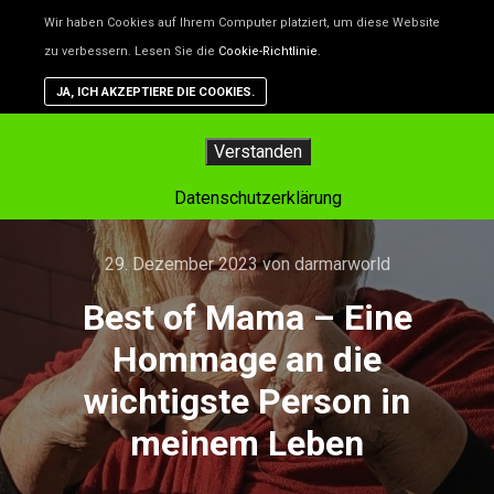
Unsere Website benutzt Cookies – das sind kleine Dateien, d
Wir haben Cookies auf Ihrem Computer platziert, um diese Website
helfen, die Website besser zu machen. Wenn du nicht willst,
zu verbessern. Lesen Sie die
Cookie-Richtlinie
.
dass Cookies gespeichert werden, kannst du das in deinem
Browser einstellen. Aber dann funktioniert vielleicht nicht alle
JA, ICH AKZEPTIERE DIE COOKIES.
auf der Website so, wie es soll.
Hauptm
Verstanden
Datenschutzerklärung
29. Dezember 2023
von
darmarworld
Best of Mama – Eine
Hommage an die
wichtigste Person in
meinem Leben